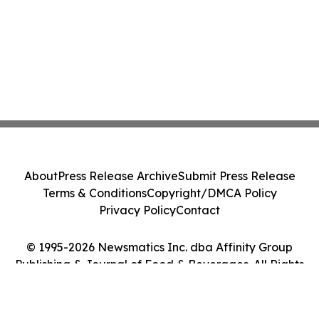
About
Press Release Archive
Submit Press Release
Terms & Conditions
Copyright/DMCA Policy
Privacy Policy
Contact
© 1995-2026 Newsmatics Inc. dba Affinity Group
Publishing & Journal of Food & Beverages. All Rights
Reserved.
Cookie Settings / Your Privacy Choices