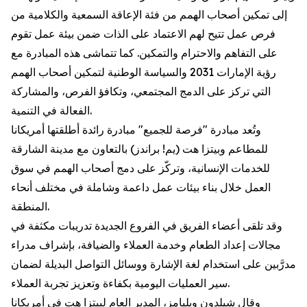
إلى تمكين أصحاب الهمم من فئة الإعاقة السمعية والكلامية من
فرص عمل تتيح لهم الاعتماد على الذات ضمن بيئة عمل تقوم
على التفاهم والاحترام والتمكين. كما تتماشى هذه المبادرة مع
رؤية الإمارات 2031 والسياسة الوطنية لتمكين أصحاب الهمم
التي تركز على الدمج المجتمعي، وتكافؤ الفرص، والمشاركة
الفعالة في التنمية.
وتُعد مبادرة "فرصة للجميع" مبادرة رائدة أطلقتها أمريكانا
للمطاعم وبيتزا هت (يم! براندز) بالتعاون مع مدينة الشارقة
للخدمات الإنسانية، وتركّز على دمج أصحاب الهمم في سوق
العمل خلال بناء بيئات عمل داعمة وشاملة في مختلف أنحاء
المنطقة.
وقد تلقى أعضاء الفريق في الفروع الجديدة تدريبات مكثفة في
مجالات إعداد الطعام وخدمة العملاء والضيافة، بإشراف مدراء
مدرَّبين على استخدام لغة الإشارة ووسائل التواصل البديلة لضمان
سير العمليات اليومية بكفاءة وتعزيز تجربة العملاء.
وقال شيلدون ويليامز، المدير العام لبيتزا هت في أمريكانا