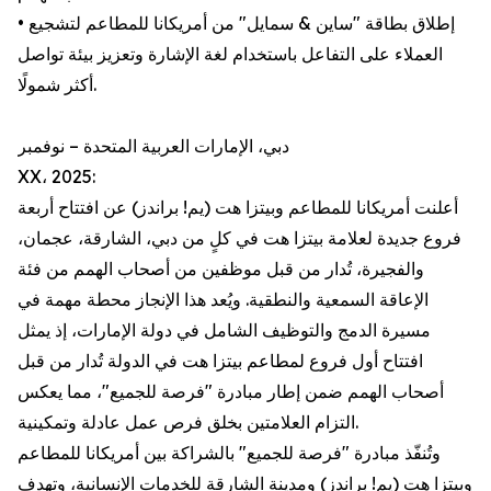
• إطلاق بطاقة "ساين & سمايل" من أمريكانا للمطاعم لتشجيع
العملاء على التفاعل باستخدام لغة الإشارة وتعزيز بيئة تواصل
أكثر شمولًا.
دبي، الإمارات العربية المتحدة – نوفمبر
XX، 2025:
أعلنت أمريكانا للمطاعم وبيتزا هت (يم! براندز) عن افتتاح أربعة
فروع جديدة لعلامة بيتزا هت في كلٍ من دبي، الشارقة، عجمان،
والفجيرة، تُدار من قبل موظفين من أصحاب الهمم من فئة
الإعاقة السمعية والنطقية. ويُعد هذا الإنجاز محطة مهمة في
مسيرة الدمج والتوظيف الشامل في دولة الإمارات، إذ يمثل
افتتاح أول فروع لمطاعم بيتزا هت في الدولة تُدار من قبل
أصحاب الهمم ضمن إطار مبادرة "فرصة للجميع"، مما يعكس
التزام العلامتين بخلق فرص عمل عادلة وتمكينية.
وتُنفّذ مبادرة "فرصة للجميع" بالشراكة بين أمريكانا للمطاعم
وبيتزا هت (يم! براندز) ومدينة الشارقة للخدمات الإنسانية، وتهدف