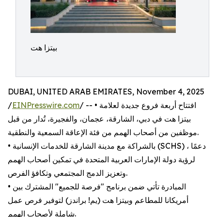
بيتزا هت
DUBAI, UNITED ARAB EMIRATES, November 4, 2025
/ -- • افتتاح أربعة فروع جديدة لعلامة
EINPresswire.com
/
بيتزا هت في دبي، الشارقة، عجمان، والفجيرة، تُدار من قبل
موظفين من أصحاب الهمم من فئة الإعاقة السمعية والنطقية.
• بالشراكة مع مدينة الشارقة للخدمات الإنسانية (SCHS) ، دعمًا
لرؤية دولة الإمارات العربية المتحدة في تمكين أصحاب الهمم
وتعزيز الدمج المجتمعي وتكافؤ الفرص.
• المبادرة تأتي ضمن برنامج "فرصة للجميع" المشترك بين
أمريكانا للمطاعم وبيتزا هت (يم! براندز) لتوفير فرص عمل
شاملة لأصحاب الهمم.