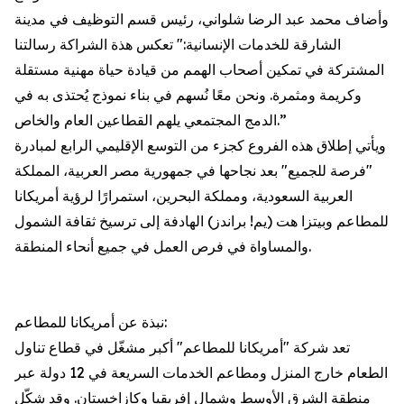
وأضاف محمد عبد الرضا شلواني، رئيس قسم التوظيف في مدينة
الشارقة للخدمات الإنسانية:" تعكس هذة الشراكة رسالتنا
المشتركة في تمكين أصحاب الهمم من قيادة حياة مهنية مستقلة
وكريمة ومثمرة. ونحن معًا نُسهم في بناء نموذج يُحتذى به في
الدمج المجتمعي يلهم القطاعين العام والخاص.”
ويأتي إطلاق هذه الفروع كجزء من التوسع الإقليمي الرابع لمبادرة
"فرصة للجميع" بعد نجاحها في جمهورية مصر العربية، المملكة
العربية السعودية، ومملكة البحرين، استمرارًا لرؤية أمريكانا
للمطاعم وبيتزا هت (يم! براندز) الهادفة إلى ترسيخ ثقافة الشمول
والمساواة في فرص العمل في جميع أنحاء المنطقة.
نبذة عن أمريكانا للمطاعم:
تعد شركة "أمريكانا للمطاعم" أكبر مشغّل في قطاع تناول
الطعام خارج المنزل ومطاعم الخدمات السريعة في 12 دولة عبر
منطقة الشرق الأوسط وشمال إفريقيا وكازاخستان. وقد شكّل