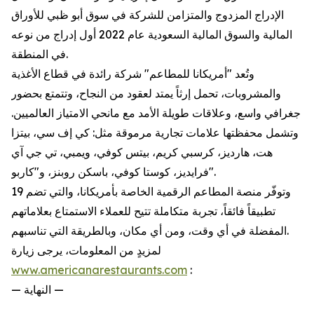
الإدراج المزدوج والمتزامن للشركة في سوق أبو ظبي للأوراق
المالية والسوق المالية السعودية عام 2022 أول إدراج من نوعه
في المنطقة.
وتُعد "أمريكانا للمطاعم" شركة رائدة في قطاع الأغذية
والمشروبات، تحمل إرثاً يمتد لعقود من النجاح، وتتمتع بحضور
جغرافي واسع، وعلاقات طويلة الأمد مع مانحي الامتياز العالميين.
وتشمل محفظتها علامات تجارية مرموقة مثل: كي إف سي، بيتزا
هت، هارديز، كرسبي كريم، بيتس كوفي، ويمبي، تي جي آي
فرايديز، كوستا كوفي، باسكن روبنز، و"كاربو".
وتوفّر منصة المطاعم الرقمية الخاصة بأمريكانا، والتي تضم 19
تطبيقاً فائقاً، تجربة متكاملة تتيح للعملاء الاستمتاع بعلاماتهم
المفضلة في أي وقت، ومن أي مكان، وبالطريقة التي تناسبهم.
لمزيدٍ من المعلومات، يرجى زيارة
www.americanarestaurants.com
:
— النهاية —