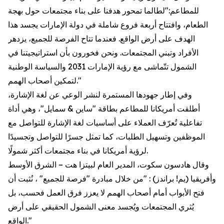
للمطاعم:"لطالما تمحور هدفنا على بناء مجتمعات حول بهجة
الطعام، وافتتاح أربعة فروع شاملة في دولة الإمارات يجسد هذا
الهدف على أرض الواقع. فعندما تتاح الفرصة للجميع، يزدهر
الأفراد وتبني المجتمعات. ونحن فخورون بأن استراتيجيتنا في
الشمول تتّماشى مع رؤية الإمارات 2031 والسياسة الوطنية
لتمكين أصحاب الهمم."
وفي إطار جهودها المستمرة لنشر الوعي عن لغة الإشارة،
أطلقت أمريكانا للمطاعم بطاقة "ساين & سمايل"، وهي أداة
تفاعلية تُعرّف العملاء على أساسيات لغة الإشارة للتواصل مع
الموظفين وتسهيل الطلبات، كما تمثل جسرًا للتواصل وتجسيدًا
لرؤية أمريكانا في بناء مجتمعات أكثر شمولًا.
وقال هادسون سكوت، المدير العام لبيتزا هت – الشرق الأوسط
وأفريقيا (يم! براندز) : "من خلال مبادرة "فرصة للجميع" ، نُثبت أن
فتح الأبواب أمام أصحاب الهمم لا يعزز فرق العمل فحسب، بل
يُثري المجتمعات ويُجسد معنى الشمول الحقيقي على أرض
الواقع."