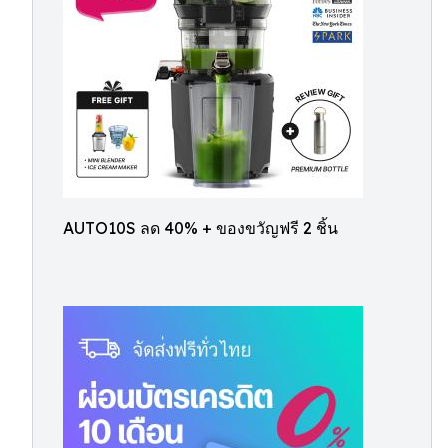
AUTO10S ลด 40% + ของขวัญฟรี 2 ชิ้น