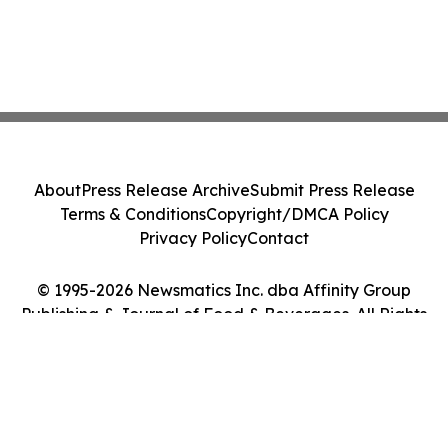
About
Press Release Archive
Submit Press Release
Terms & Conditions
Copyright/DMCA Policy
Privacy Policy
Contact
© 1995-2026 Newsmatics Inc. dba Affinity Group
Publishing & Journal of Food & Beverages. All Rights
Reserved.
Cookie Settings / Your Privacy Choices